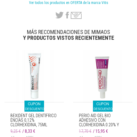
Ver todos los productos en OFERTA de la marca Vitis
MÁS RECOMENDACIONES DE MIMAOS
Y PRODUCTOS VISTOS RECIENTEMENTE
CUPON
CUPON
DESCUENTO
DESCUENTO
BEXIDENT GEL DENTÍFRICO
PERIO AID GEL BIO
ENCÍAS 0,12%
ADHESIVO CON
CLORHEXIDINA, 75ML
CLORHEXIDINA 0.20% Y
ÁCIDO HIALURÓNICO 30 ML
9,25 €
8,33 €
17,70 €
15,95 €