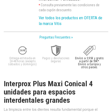
Consulta previamente las condiciones de
*
cada cupón descuento.
Ver todos los productos en OFERTA de
la marca Vitis
Preguntas Frecuentes »
Entrega estimada en
Pagos y devoluciones
Envíos a 3,95€ y gratis
24-48 horas (excepto
seguras
a partir de 59€*.
sábados y domingos)
Envíos a Europa y
otros paises.
Interprox Plus Maxi Conical 4
unidades para espacios
interdentales grandes
La limpieza entre los dientes resulta fundamental porque el