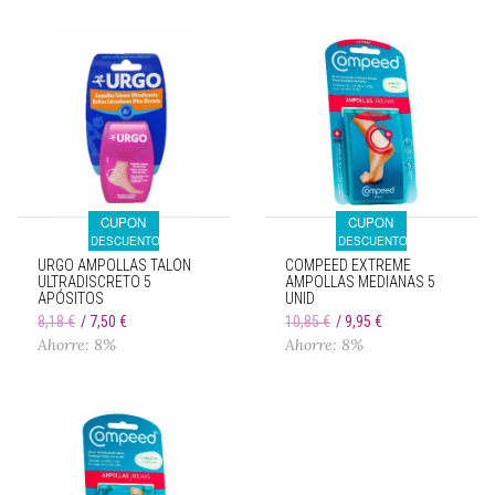
CUPON
CUPON
DESCUENTO
DESCUENTO
URGO AMPOLLAS TALÓN
COMPEED EXTREME
ULTRADISCRETO 5
AMPOLLAS MEDIANAS 5
APÓSITOS
UNID
HIDROCOLOIDES
8,18 €
7,50 €
10,85 €
9,95 €
Ahorre: 8%
Ahorre: 8%