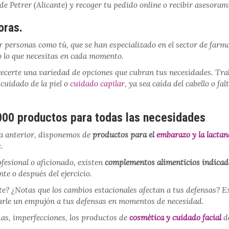
de Petrer (Alicante) y recoger tu pedido online o recibir asesora
oras.
 personas como tú, que se han especializado en el sector de farm
o lo que necesitas en cada momento.
recerte una variedad de opciones que cubran tus necesidades. Tra
 cuidado de la piel o
cuidado capilar
, ya sea caída del cabello o f
000 productos para todas las necesidades
a anterior, disponemos de
productos para el
embarazo y la lactan
.
ofesional o aficionado, existen
complementos alimenticios indicad
te o después del ejercicio.
te? ¿Notas que los cambios estacionales afectan a tus defensas? 
darle un empujón a tus defensas en momentos de necesidad.
has, imperfecciones, los productos de
cosmética y cuidado facial
de