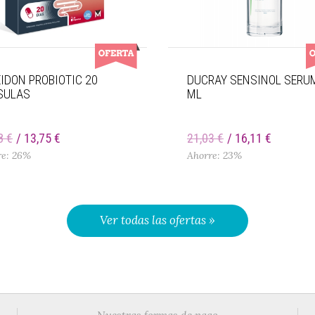
IDON PROBIOTIC 20
DUCRAY SENSINOL SERU
SULAS
ML
8 €
13,75 €
21,03 €
16,11 €
re: 26%
Ahorre: 23%
Ver todas las ofertas »