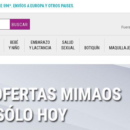
DE 59€*. ENVÍOS A EUROPA Y OTROS PAISES.
BUSCAR
Fuera
BEBÉ
EMBARAZO
SALUD
Y NIÑO
Y LACTANCIA
SEXUAL
BOTIQUÍN
MAQUILLAJ