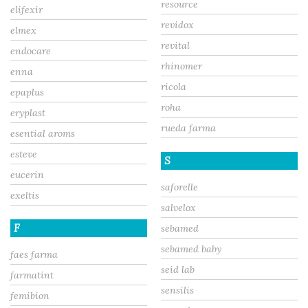
resource
elifexir
revidox
elmex
revital
endocare
rhinomer
enna
ricola
epaplus
roha
eryplast
rueda farma
esential aroms
esteve
S
eucerin
saforelle
exeltis
salvelox
F
sebamed
sebamed baby
faes farma
seid lab
farmatint
sensilis
femibion