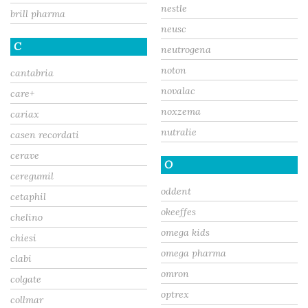
nestle
brill pharma
neusc
C
neutrogena
noton
cantabria
novalac
care+
noxzema
cariax
nutralie
casen recordati
cerave
O
ceregumil
oddent
cetaphil
okeeffes
chelino
omega kids
chiesi
omega pharma
clabi
omron
colgate
optrex
collmar