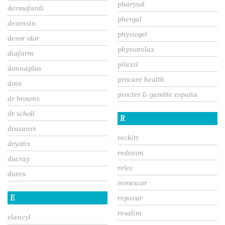
pharysol
dermofardi
phergal
desensin
physiogel
devor olor
physiorelax
diafarm
pilexil
donnaplus
procare health
dove
procter & gamble españa
dr browns
dr scholl
R
drasanvi
reckitt
dryotix
redoxon
ducray
relec
durex
remescar
E
repavar
resalim
elancyl