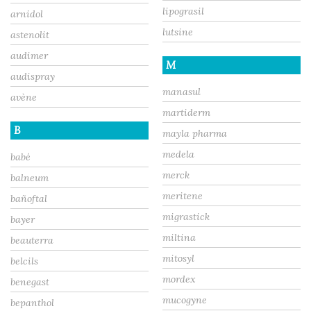
lipograsil
arnidol
lutsine
astenolit
audimer
M
audispray
manasul
avène
martiderm
B
mayla pharma
medela
babé
merck
balneum
meritene
bañoftal
migrastick
bayer
miltina
beauterra
mitosyl
belcils
mordex
benegast
mucogyne
bepanthol