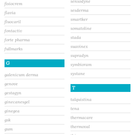
sensodyne
fisiocrem
sesderma
flavia
smartker
fluocaril
somatoline
fontactiv
stada
forte pharma
suavinex
fullmarks
supradyn
G
symbioram
systane
galenicum derma
genove
T
gestagyn
talquistina
ginecanesgel
tena
ginegea
thermacare
gsk
thermoval
gum