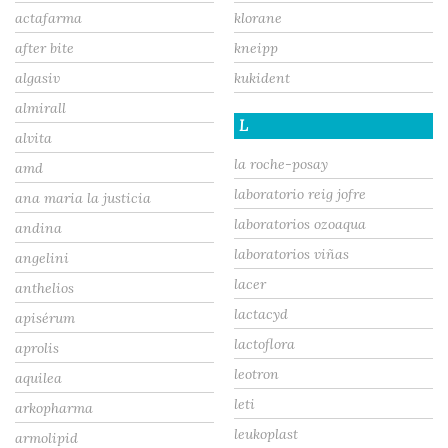
actafarma
klorane
after bite
kneipp
algasiv
kukident
almirall
L
alvita
la roche-posay
amd
laboratorio reig jofre
ana maria la justicia
laboratorios ozoaqua
andina
laboratorios viñas
angelini
lacer
anthelios
lactacyd
apisérum
lactoflora
aprolis
leotron
aquilea
leti
arkopharma
leukoplast
armolipid