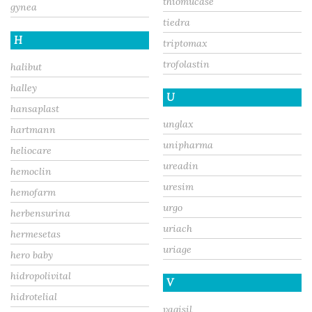
thiomucase
gynea
tiedra
H
triptomax
trofolastin
halibut
halley
U
hansaplast
unglax
hartmann
unipharma
heliocare
ureadin
hemoclin
uresim
hemofarm
urgo
herbensurina
uriach
hermesetas
uriage
hero baby
hidropolivital
V
hidrotelial
vagisil