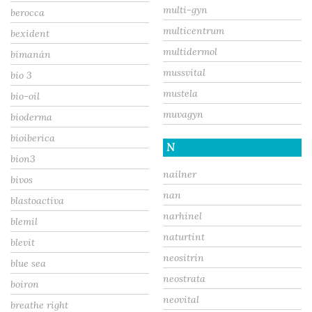
multi-gyn
berocca
multicentrum
bexident
multidermol
bimanán
mussvital
bio 3
mustela
bio-oil
muvagyn
bioderma
bioiberica
N
bion3
nailner
bivos
nan
blastoactiva
narhinel
blemil
naturtint
blevit
neositrín
blue sea
neostrata
boiron
neovital
breathe right