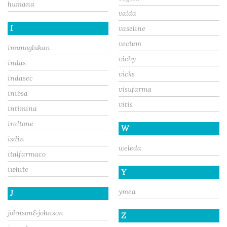
humana
valda
I
vaseline
vectem
imunoglukan
vichy
indas
vicks
indasec
visufarma
inibsa
vitis
intimina
iraltone
W
isdin
weleda
italfarmaco
iwhite
Y
ymea
J
johnson&johnson
Z