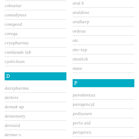
oral b
colnatur
oraldine
comodynes
oralherp
compeed
ordesa
corega
otc
cryopharma
oto-tap
cumlaude lab
otostick
cysticlean
oune
D
P
davipharma
parodontax
deiters
parogencyl
demak up
pediasure
dememory
perio aid
dentaid
perspirex
dermo-s