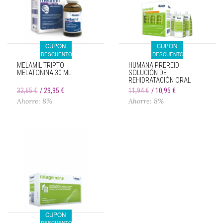
CUPON
CUPON
DESCUENTO
DESCUENTO
MELAMIL TRIPTO
HUMANA PREREID
MELATONINA 30 ML
SOLUCIÓN DE
REHIDRATACIÓN ORAL
3X250ML
32,65 €
29,95 €
11,94 €
10,95 €
Ahorre: 8%
Ahorre: 8%
CUPON