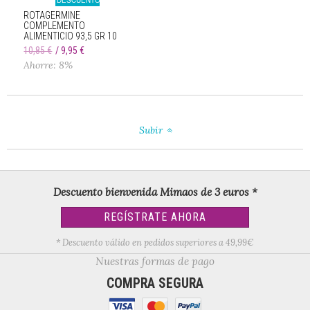
DESCUENTO
ROTAGERMINE
COMPLEMENTO
ALIMENTICIO 93,5 GR 10
FRASCOS
10,85 €
9,95 €
Ahorre: 8%
Subir
Descuento bienvenida Mimaos de 3 euros *
REGÍSTRATE AHORA
* Descuento válido en pedidos superiores a 49,99€
Nuestras formas de pago
COMPRA SEGURA