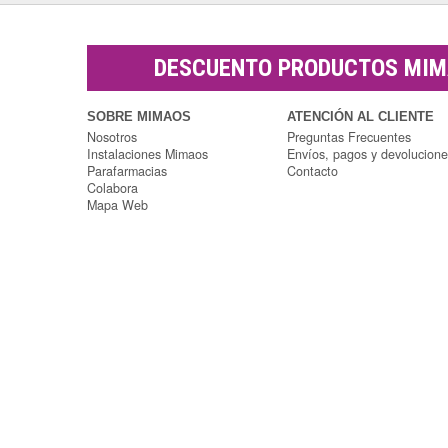
DESCUENTO PRODUCTOS MI
SOBRE MIMAOS
ATENCIÓN AL CLIENTE
Nosotros
Preguntas Frecuentes
Instalaciones Mimaos
Envíos, pagos y devolucion
Parafarmacias
Contacto
Colabora
Mapa Web
Parafarmacia Mimaos
Copyright © 2014 Parafarmacia Mimaos |
Todos los derechos reservados