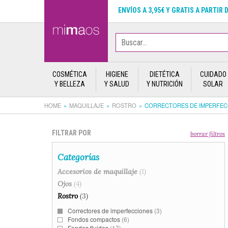
ENVÍOS A 3,95€ Y GRATIS A PARTIR 
COSMÉTICA
HIGIENE
DIETÉTICA
CUIDADO
Y BELLEZA
Y SALUD
Y NUTRICIÓN
SOLAR
HOME
MAQUILLAJE
ROSTRO
CORRECTORES DE IMPERFEC
FILTRAR POR
borrar filtros
Categorías
Accesorios de maquillaje
(1)
Ojos
(4)
Rostro
(3)
Correctores de imperfecciones
(3)
Fondos compactos
(6)
Fondos fluidos
(17)