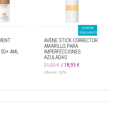
CUPON
DESCUENTO
MENT
AVÈNE STICK CORRECTOR
AMARILLO, PARA
 50+ 4ML
IMPERFECCIONES
AZULADAS
€
21,03 €
18,95 €
Ahorre: 10%