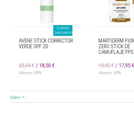
CUPON
DESCUENTO
AVÈNE STICK CORRECTOR
MARTIDERM PIG
VERDE SPF 20
ZERO STICK DE
CAMUFLAJE FPS
20,54 €
18,50 €
19,92 €
17,95 
Ahorre: 10%
Ahorre: 10%
Subir