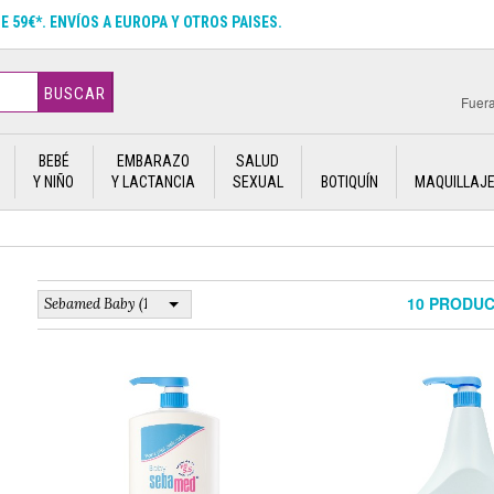
DE 59€*. ENVÍOS A EUROPA Y OTROS PAISES.
BUSCAR
Fuera
BEBÉ
EMBARAZO
SALUD
Y NIÑO
Y LACTANCIA
SEXUAL
BOTIQUÍN
MAQUILLAJ
10 PRODU
Sebamed Baby (10)