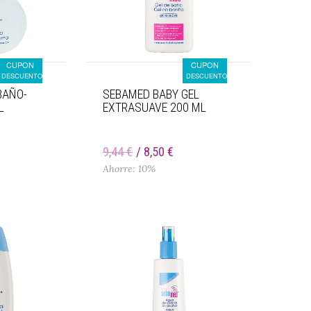
CUPON
CUPON
DESCUENTO
DESCUENTO
BAÑO-
SEBAMED BABY GEL
L
EXTRASUAVE 200 ML
€
9,44 €
8,50 €
Ahorre: 10%