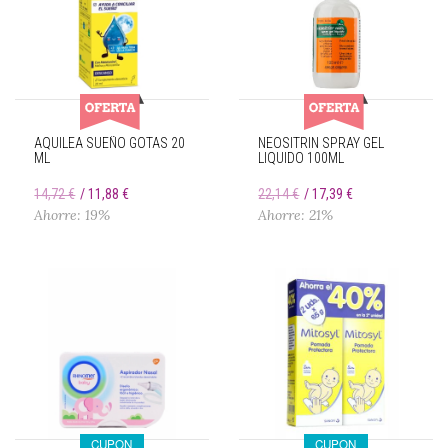
AQUILEA SUEÑO GOTAS 20
NEOSITRIN SPRAY GEL
ML
LIQUIDO 100ML
14,72 €
11,88 €
22,14 €
17,39 €
Ahorre: 19%
Ahorre: 21%
CUPON
CUPON