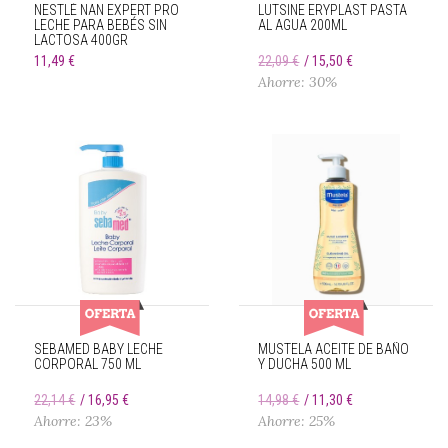
NESTLÉ NAN EXPERT PRO
LUTSINE ERYPLAST PASTA
LECHE PARA BEBÉS SIN
AL AGUA 200ML
LACTOSA 400GR
11,49 €
22,09 €
15,50 €
Ahorre: 30%
SEBAMED BABY LECHE
MUSTELA ACEITE DE BAÑO
CORPORAL 750 ML
Y DUCHA 500 ML
22,14 €
16,95 €
14,98 €
11,30 €
Ahorre: 23%
Ahorre: 25%