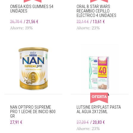
OMEGA KIDS GUMMIES 54
ORAL B STAR WARS
UNIDADES
RECAMBIO CEPILLO
ELÉCTRICO 4 UNIDADES
26,70 €
21,56 €
22,14 €
13,61 €
Ahorre: 19%
Ahorre: 23%
NAN OPTIPRO SUPREME
LUTSINE ERYPLAST PASTA
PRO 1 LECHE DE INICIO 800
AL AGUA 2X125ML
GR
27,91 €
27,20 €
20,83 €
Ahorre: 23%