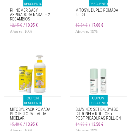
DESCUENTO
DESCUENTO
RHINOMER BABY
MITOSYL DUPLO POMADA
ASPIRADORA NASAL + 2
65 GR
RECAMBIOS
12,15 €
10,95 €
19,54 €
17,60 €
Ahorre: 10%
Ahorre: 10%
CUPON
CUPON
DESCUENTO
DESCUENTO
MITOSYL PACK POMADA
SUAVINEX SET ENJOY&GO
PROTECTORA + AGUA
CITRONELA ROLL-ON +
MICELAR
POST PICADURAS ROLL-ON
15,48 €
13,95 €
14,98 €
13,50 €
Ahorre: 10%
Ahorre: 10%