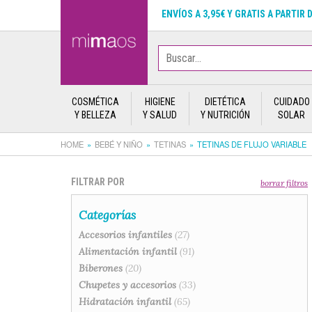
ENVÍOS A 3,95€ Y GRATIS A PARTIR 
COSMÉTICA
HIGIENE
DIETÉTICA
CUIDADO
Y BELLEZA
Y SALUD
Y NUTRICIÓN
SOLAR
HOME
BEBÉ Y NIÑO
TETINAS
TETINAS DE FLUJO VARIABLE
FILTRAR POR
borrar filtros
Categorías
Accesorios infantiles
(27)
Alimentación infantil
(91)
Biberones
(20)
Chupetes y accesorios
(33)
Hidratación infantil
(65)