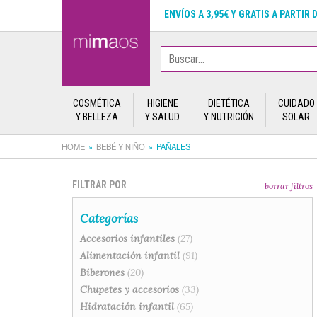
ENVÍOS A 3,95€ Y GRATIS A PARTIR 
COSMÉTICA
HIGIENE
DIETÉTICA
CUIDADO
Y BELLEZA
Y SALUD
Y NUTRICIÓN
SOLAR
HOME
BEBÉ Y NIÑO
PAÑALES
FILTRAR POR
borrar filtros
Categorías
Accesorios infantiles
(27)
Alimentación infantil
(91)
Biberones
(20)
Chupetes y accesorios
(33)
Hidratación infantil
(65)