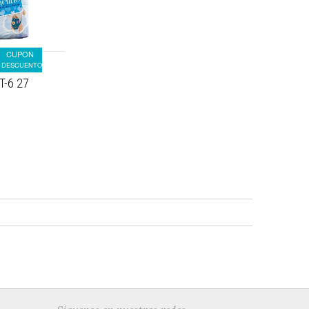
CUPON
DESCUENTO
T-6 27
€