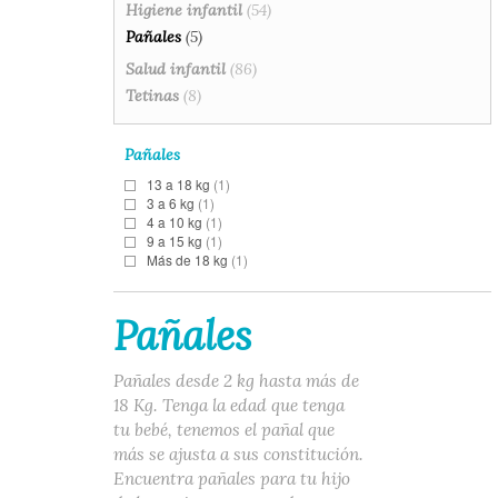
Higiene infantil
(54)
Pañales
(5)
Salud infantil
(86)
Tetinas
(8)
Pañales
13 a 18 kg
(1)
3 a 6 kg
(1)
4 a 10 kg
(1)
9 a 15 kg
(1)
Más de 18 kg
(1)
Pañales
Pañales desde 2 kg hasta más de
18 Kg. Tenga la edad que tenga
tu bebé, tenemos el pañal que
más se ajusta a sus constitución.
Encuentra pañales para tu hijo