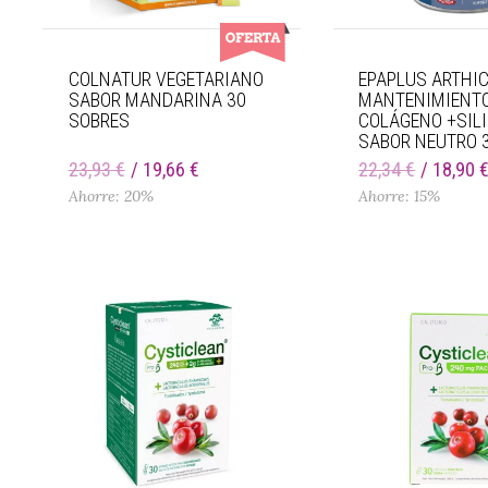
COLNATUR VEGETARIANO
EPAPLUS ARTHI
SABOR MANDARINA 30
MANTENIMIENT
SOBRES
COLÁGENO +SILI
SABOR NEUTRO 
23,93 €
19,66 €
22,34 €
18,90 
Ahorre: 20%
Ahorre: 15%