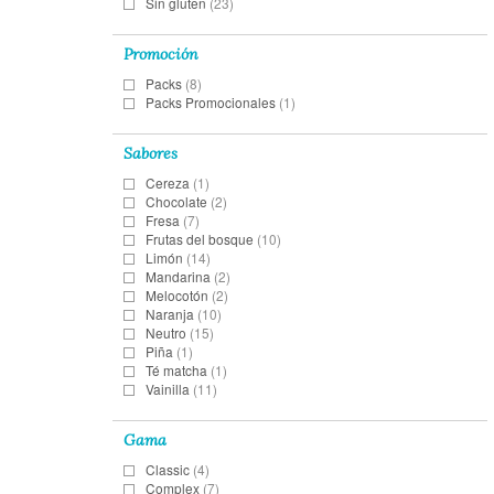
Sin gluten
(23)
Promoción
Packs
(8)
Packs Promocionales
(1)
Sabores
Cereza
(1)
Chocolate
(2)
Fresa
(7)
Frutas del bosque
(10)
Limón
(14)
Mandarina
(2)
Melocotón
(2)
Naranja
(10)
Neutro
(15)
Piña
(1)
Té matcha
(1)
Vainilla
(11)
Gama
Classic
(4)
Complex
(7)