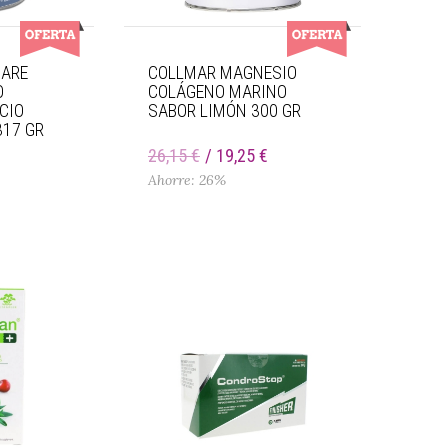
CARE
COLLMAR MAGNESIO
O
COLÁGENO MARINO
CIO
SABOR LIMÓN 300 GR
317 GR
€
26,15 €
19,25 €
Ahorre: 26%