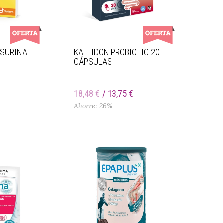
NSURINA
KALEIDON PROBIOTIC 20
CÁPSULAS
€
18,48 €
13,75 €
Ahorre: 26%