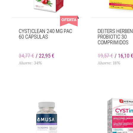
CYSTICLEAN 240 MG PAC
DEITERS HERBE
60 CÁPSULAS
PROBIOTIC 30
COMPRIMIDOS
34,77 €
22,95 €
19,57 €
16,10 
Ahorre: 34%
Ahorre: 18%