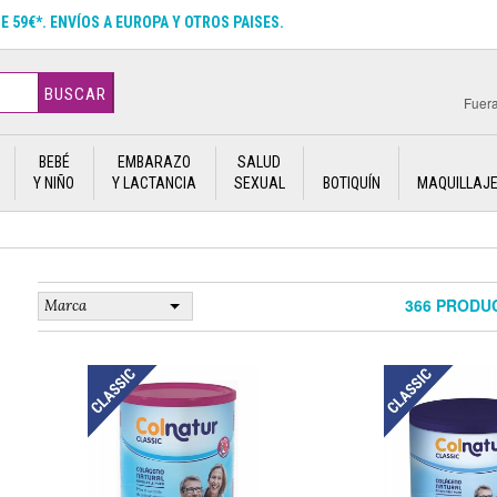
DE 59€*. ENVÍOS A EUROPA Y OTROS PAISES.
BUSCAR
Fuera
BEBÉ
EMBARAZO
SALUD
Y NIÑO
Y LACTANCIA
SEXUAL
BOTIQUÍN
MAQUILLAJ
366 PRODU
Marca