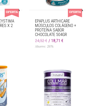
CYSTIMA
EPAPLUS ARTHICARE
RES X 2
MÚSCULOS COLÁGENO +
PROTEÍNA SABOR
CHOCOLATE 504GR
€
24,52 €
18,71 €
Ahorre: 26%