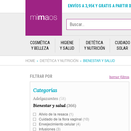
ENVÍOS A 3,95€ Y GRATIS A PARTIR 
COSMÉTICA
HIGIENE
DIETÉTICA
CUIDADO
Y BELLEZA
Y SALUD
Y NUTRICIÓN
SOLAR
HOME
DIETÉTICA Y NUTRICIÓN
BIENESTAR Y SALUD
FILTRAR POR
borrar filtros
Categorías
Adelgazantes
(58)
Bienestar y salud
(366)
Alivio de la resaca
(1)
Cuidado de la flora vaginal
(10)
Envejecimiento celular
(4)
Infusiones
(3)