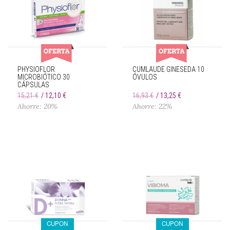
PHYSIOFLOR
CUMLAUDE GINESEDA 10
MICROBIÓTICO 30
ÓVULOS
CÁPSULAS
15,21 €
12,10 €
16,93 €
13,25 €
Ahorre: 20%
Ahorre: 22%
CUPON
CUPON