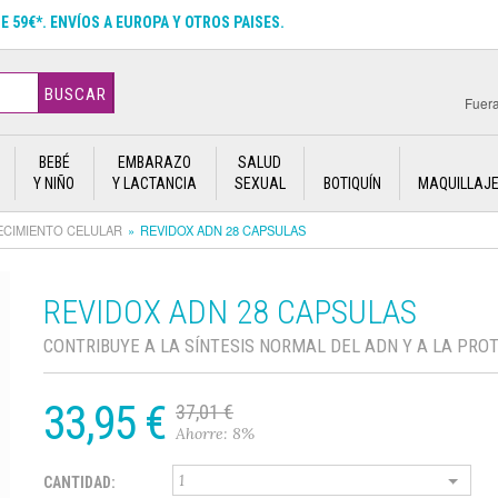
DE 59€*. ENVÍOS A EUROPA Y OTROS PAISES.
BUSCAR
Fuera
BEBÉ
EMBARAZO
SALUD
Y NIÑO
Y LACTANCIA
SEXUAL
BOTIQUÍN
MAQUILLAJ
ECIMIENTO CELULAR
REVIDOX ADN 28 CAPSULAS
REVIDOX ADN 28 CAPSULAS
CONTRIBUYE A LA SÍNTESIS NORMAL DEL ADN Y A LA PRO
33,95 €
37,01 €
Ahorre: 8%
CANTIDAD: