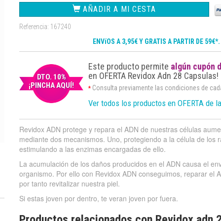
AÑADIR A MI CESTA
Referencia: 167240
ENVíOS A 3,95€ Y GRATIS A PARTIR DE 59€*
Este producto permite
algún cupón 
en OFERTA Revidox Adn 28 Capsulas!
DTO. 10%
¡PINCHA AQUÍ!
Consulta previamente las condiciones de ca
*
Ver todos los productos en OFERTA de l
Revidox ADN protege y repara el ADN de nuestras células aume
mediante dos mecanismos. Uno, protegiendo a la célula de los r
estimulando a las enzimas encargadas de ello.
La acumulación de los daños producidos en el ADN causa el enve
organismo. Por ello con Revidox ADN conseguimos, reparar el ADN
por tanto revitalizar nuestra piel.
Si estas joven por dentro, te veran joven por fuera.
Productos relacionados con Revidox adn 