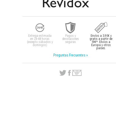
Entrega estimada
Pagos y
Envíos a 3,95€ y
en 24-48 horas
devoluciones
gratis a partir
de
(excepto sábados y
seguras
59€*. Envíos a
domingos)
Europa y otros
paises.
Preguntas Frecuentes »