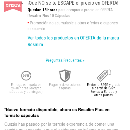
¡Que NO se te ESCAPE el precio en OFERTA!
Quedan 18 horas
para comprar a precio en OFERTA
Resalim Plus 10 Cápsulas.
Promoción no acumulable a otras ofertas o cupones
*
descuento
Ver todos los productos en OFERTA de la marca
Resalim
Preguntas Frecuentes »
Entrega estimada en
Pagos y devoluciones
Envíos a 3,95€ y gratis
24-48 horas (excepto
seguras
a partir de 59€*.
sábados y domingos)
Envíos a Europa y
otros paises.
*Nuevo formato disponible, ahora es Resalim Plus en
formato cápsulas
Quizás has pasado por la terrible experiencia de comer una
comida muy pesada y que el estómago se inflame o se ponga