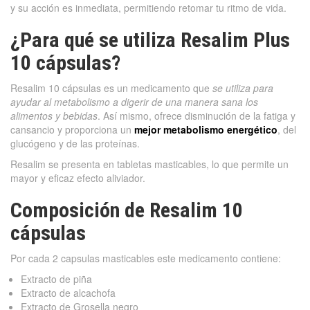
y su acción es inmediata, permitiendo retomar tu ritmo de vida.
¿Para qué se utiliza Resalim Plus
10 cápsulas?
Resalim 10 cápsulas es un medicamento que
se utiliza para
ayudar al metabolismo a digerir de una manera sana los
alimentos y bebidas
. Así mismo, ofrece disminución de la fatiga y
cansancio y proporciona un
mejor metabolismo energético
, del
glucógeno y de las proteínas.
Resalim se presenta en tabletas masticables, lo que permite un
mayor y eficaz efecto aliviador.
Composición de Resalim 10
cápsulas
Por cada 2 capsulas masticables este medicamento contiene:
Extracto de piña
Extracto de alcachofa
Extracto de Grosella negro