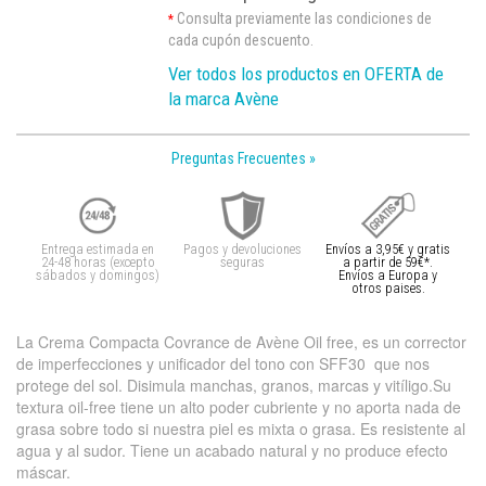
Consulta previamente las condiciones de
*
cada cupón descuento.
Ver todos los productos en OFERTA de
la marca Avène
Preguntas Frecuentes »
Entrega estimada en
Pagos y devoluciones
Envíos a 3,95€ y gratis
24-48 horas (excepto
seguras
a partir de 59€*.
sábados y domingos)
Envíos a Europa y
otros paises.
La Crema Compacta Covrance de Avène Oil free, es un corrector
de imperfecciones y unificador del tono con SFF30 que nos
protege del sol. Disimula manchas, granos, marcas y vitíligo.Su
textura oil-free tiene un alto poder cubriente y no aporta nada de
grasa sobre todo si nuestra piel es mixta o grasa. Es resistente al
agua y al sudor. Tiene un acabado natural y no produce efecto
máscar.