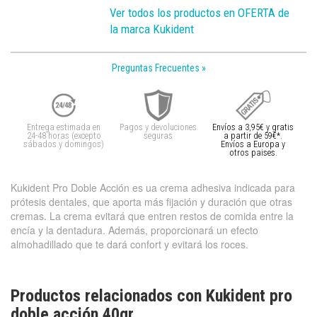
Ver todos los productos en OFERTA de
la marca Kukident
Preguntas Frecuentes »
Entrega estimada en
Pagos y devoluciones
Envíos a 3,95€ y gratis
24-48 horas (excepto
seguras
a partir de 59€*.
sábados y domingos)
Envíos a Europa y
otros paises.
Kukident Pro Doble Acción es ua crema adhesiva indicada para
prótesis dentales, que aporta más fijación y duración que otras
cremas. La crema evitará que entren restos de comida entre la
encía y la dentadura. Además, proporcionará un efecto
almohadillado que te dará confort y evitará los roces.
Productos relacionados con Kukident pro
doble acción 40gr