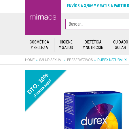
ENVÍOS A 3,95€ Y GRATIS A PARTIR 
COSMÉTICA
HIGIENE
DIETÉTICA
CUIDADO
Y BELLEZA
Y SALUD
Y NUTRICIÓN
SOLAR
HOME
SALUD SEXUAL
PRESERVATIVOS
DUREX NATURAL XL
DTO. 10%
¡Pincha aquí!