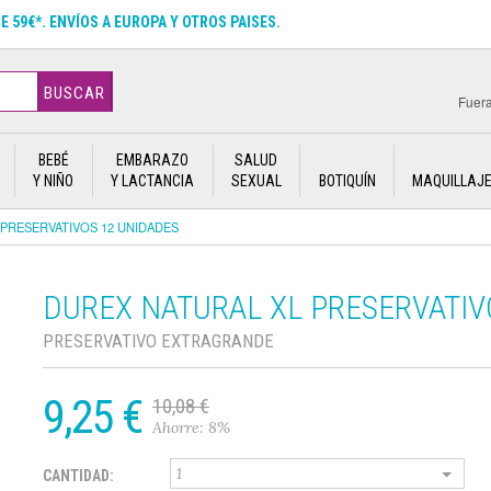
DE 59€*. ENVÍOS A EUROPA Y OTROS PAISES.
BUSCAR
Fuera
BEBÉ
EMBARAZO
SALUD
Y NIÑO
Y LACTANCIA
SEXUAL
BOTIQUÍN
MAQUILLAJ
 PRESERVATIVOS 12 UNIDADES
DUREX NATURAL XL PRESERVATIV
PRESERVATIVO EXTRAGRANDE
9,25 €
10,08 €
Ahorre: 8%
CANTIDAD: