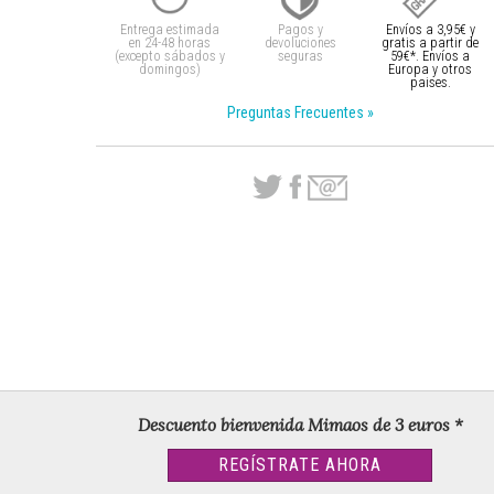
Entrega estimada
Pagos y
Envíos a 3,95€ y
en 24-48 horas
devoluciones
gratis a partir
de
(excepto sábados y
seguras
59€*. Envíos a
domingos)
Europa y otros
paises.
Preguntas Frecuentes »
Descuento bienvenida Mimaos de 3 euros *
REGÍSTRATE AHORA