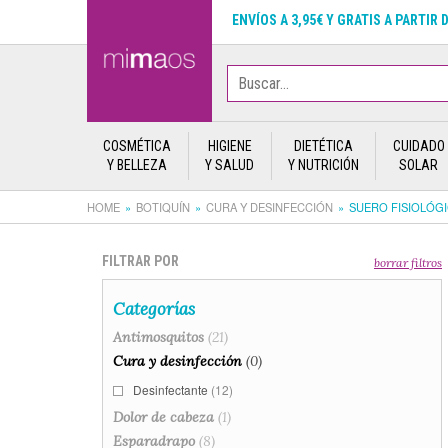
ENVÍOS A 3,95€ Y GRATIS A PARTIR 
COSMÉTICA
HIGIENE
DIETÉTICA
CUIDADO
Y BELLEZA
Y SALUD
Y NUTRICIÓN
SOLAR
HOME
BOTIQUÍN
CURA Y DESINFECCIÓN
SUERO FISIOLÓG
FILTRAR POR
borrar filtros
Categorías
Antimosquitos
(21)
Cura y desinfección
(0)
Desinfectante
(12)
Dolor de cabeza
(1)
Esparadrapo
(8)