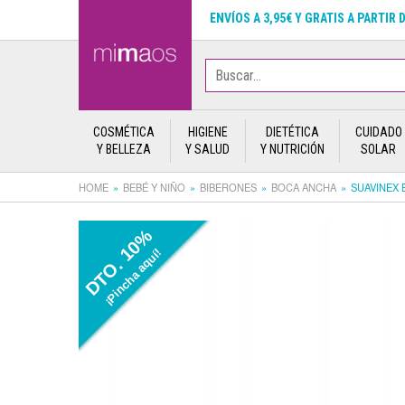
ENVÍOS A 3,95€ Y GRATIS A PARTIR 
COSMÉTICA
HIGIENE
DIETÉTICA
CUIDADO
Y BELLEZA
Y SALUD
Y NUTRICIÓN
SOLAR
HOME
BEBÉ Y NIÑO
BIBERONES
BOCA ANCHA
SUAVINEX 
DTO. 10%
¡Pincha aquí!