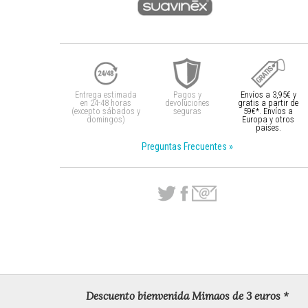
Entrega estimada
Pagos y
Envíos a 3,95€ y
en 24-48 horas
devoluciones
gratis a partir
de
(excepto sábados y
seguras
59€*. Envíos a
domingos)
Europa y otros
paises.
Preguntas Frecuentes »
Descuento bienvenida Mimaos de 3 euros *