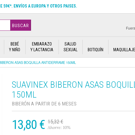
DE 59€*. ENVÍOS A EUROPA Y OTROS PAISES.
BUSCAR
Fuera
BEBÉ
EMBARAZO
SALUD
Y NIÑO
Y LACTANCIA
SEXUAL
BOTIQUÍN
MAQUILLAJ
BIBERON ASAS BOQUILLA ANTIDERRAME 150ML
SUAVINEX BIBERON ASAS BOQUI
150ML
BIBERÓN A PARTIR DE 6 MESES
13,80 €
15,32 €
Ahorre: 10%