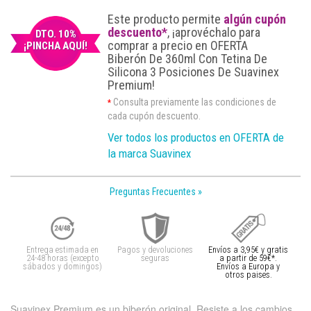
Este producto permite
algún cupón
descuento*
, ¡aprovéchalo para
DTO. 10%
comprar a precio en OFERTA
¡PINCHA AQUÍ!
Biberón De 360ml Con Tetina De
Silicona 3 Posiciones De Suavinex
Premium!
Consulta previamente las condiciones de
*
cada cupón descuento.
Ver todos los productos en OFERTA de
la marca Suavinex
Preguntas Frecuentes »
Entrega estimada en
Pagos y devoluciones
Envíos a 3,95€ y gratis
24-48 horas (excepto
seguras
a partir de 59€*.
sábados y domingos)
Envíos a Europa y
otros paises.
Suavinex Premium es un biberón original. Resiste a los cambios