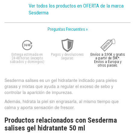
Ver todos los productos en OFERTA de la marca
Sesderma
Preguntas Frecuentes »
Entrega estimada en
Pagos y devoluciones
Envíos a 3,95€ y gratis
24-48 horas (excepto
seguras
a partir de 59€*.
sábados y domingos)
Envíos a Europa y
otros paises.
Sesderma salises es un gel hidratante indicado para pieles
grasas y mixtas que ayuda a regular el exceso de sebo y
controlar la aparición de impurezas.
Además, hidrata la piel sin engrasarla, al mismo tiempo que
calma y aporta sensación de frescor.
Productos relacionados con Sesderma
salises gel hidratante 50 ml