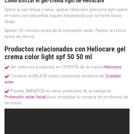
Cómo utilizar el gel-crema light de Heliocare
Sobre la piel limpia y seca, aplicar Heliocare gelcrema light sobre
el rostro con pequeños toques empezando por la frente hacia
abajo.
Aplicar 30 minutos antes de la exposición solar. Retirar la crema
antes de dormir.
Productos relacionados con Heliocare gel
crema color light spf 50 50 ml
Ver todos los productos en OFERTA de la marca
Heliocare
Comprar al MEJOR precio productos similares de
Cuidado
solar
Precios BARATOS en otros productos de la categoría
Protección solar facial
para completar tu compra de productos de
farmacia