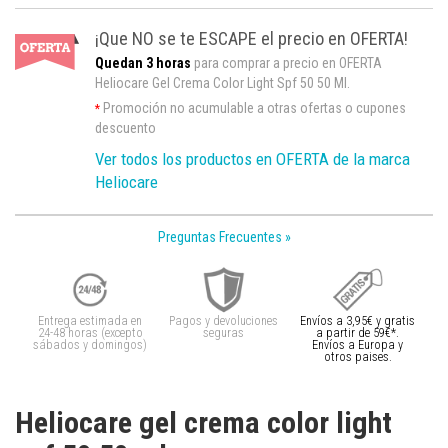
¡Que NO se te ESCAPE el precio en OFERTA!
Quedan 3 horas
para comprar a precio en OFERTA
Heliocare Gel Crema Color Light Spf 50 50 Ml.
Promoción no acumulable a otras ofertas o cupones
*
descuento
Ver todos los productos en OFERTA de la marca
Heliocare
Preguntas Frecuentes »
Entrega estimada en
Pagos y devoluciones
Envíos a 3,95€ y gratis
24-48 horas (excepto
seguras
a partir de 59€*.
sábados y domingos)
Envíos a Europa y
otros paises.
Heliocare gel crema color light