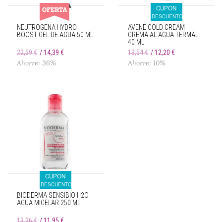
CUPON
DESCUENTO
NEUTROGENA HYDRO
AVÈNE COLD CREAM
BOOST GEL DE AGUA 50 ML
CREMA AL AGUA TERMAL
40 ML
22,59 €
14,39 €
13,54 €
12,20 €
Ahorre: 36%
Ahorre: 10%
CUPON
DESCUENTO
BIODERMA SENSIBIO H2O
AGUA MICELAR 250 ML.
13,26 €
11,95 €