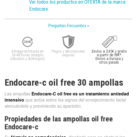
Ver todos los productos en OFERTA de la marca
Endocare
Preguntas Frecuentes »
Entrega estimada en
Pagos y devoluciones
Envíos a 3,95€ y gratis
24-48 horas (excepto
seguras
a partir de 59€*.
sábados y domingos)
Envíos a Europa y
otros paises.
Endocare-c oil free 30 ampollas
Las ampollas
Endocare-C oil free es un tratamiento antiedad
intensivo
que actúa sobre los signos del envejecimiento facial
atenuándolo y previniendo su aparición.
Propiedades de las ampollas oil free
Endocare-c