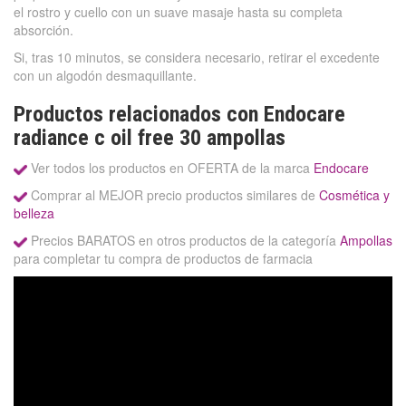
el rostro y cuello con un suave masaje hasta su completa
absorción.
Si, tras 10 minutos, se considera necesario, retirar el excedente
con un algodón desmaquillante.
Productos relacionados con Endocare
radiance c oil free 30 ampollas
Ver todos los productos en OFERTA de la marca
Endocare
Comprar al MEJOR precio productos similares de
Cosmética y
belleza
Precios BARATOS en otros productos de la categoría
Ampollas
para completar tu compra de productos de farmacia