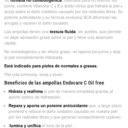
Su
fórmula no comodogénica
, diseñada para no obstruir los
poros, contiene Vitamina C y E y ácido cítrico que hidrata la piel y
actúa sobre el daño oxidativo causado por los radicales libres. Su
potente antioxidante y su fórmula exclusiva SCA difuminan las
arrugas y reparan el daño causado.
Las ampollas tienen una
textura fluida
, sin aceites, que permite
no dejar sensación grasa sobre la piel y tiene una absorción
rápida.
No comedogénico y sin efecto graso, no tapona los poros y deja
la piel completamente hidratada.
Está indicado para pieles de normales a grasas.
Piel más luminosa, tersa y joven.
Beneficios de las ampollas Endocare C Oil free
Hidrata y reafirma
la piel de manera inmediata gracias al
aporte óptimo de hidratación.
Repara y aporta un potente antioxidante
que, a largo plazo,
previene y reduce el daño oxidativo causado en nuestra piel
por los radicales libres y que generan envejecimiento cutáneo.
I
lumina y unifica
el tono de la piel.