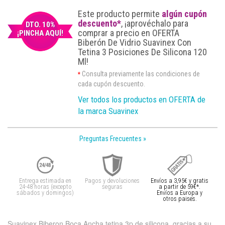
Este producto permite
algún cupón
descuento*
, ¡aprovéchalo para
DTO. 10%
comprar a precio en OFERTA
¡PINCHA AQUÍ!
Biberón De Vidrio Suavinex Con
Tetina 3 Posiciones De Silicona 120
Ml!
Consulta previamente las condiciones de
*
cada cupón descuento.
Ver todos los productos en OFERTA de
la marca Suavinex
Preguntas Frecuentes »
Entrega estimada en
Pagos y devoluciones
Envíos a 3,95€ y gratis
24-48 horas (excepto
seguras
a partir de 59€*.
sábados y domingos)
Envíos a Europa y
otros paises.
Suavinex Biberon Boca Ancha tetina 3p de silicona, gracias a su