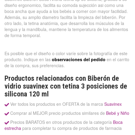
diseño ergonomico, facilita su comoda sujección asi como una
boca ancha que ayuda a los bebés a comer con mayor facilidad.
Además, su amplio diametro facilita la limpieza del biberón. Por
otro lado, la tetina anatómia, que desarrolla los músculos de la
lengua y la mandibula, mantiene la temperatura de los alimentos
de forma temporal.
Es posible que el diseño o color varíe sobre la fotografía de este
producto. Indique en las
observaciones del pedido
en el carrito
de la compra, sus preferencias.
Productos relacionados con Biberón de
vidrio suavinex con tetina 3 posiciones de
silicona 120 ml
Ver todos los productos en OFERTA de la marca
Suavinex
Comprar al MEJOR precio productos similares de
Bebé y Niño
Precios BARATOS en otros productos de la categoría
Boca
estrecha
para completar tu compra de productos de farmacia