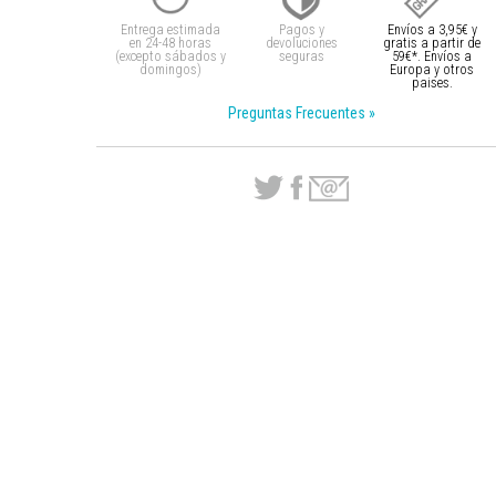
Entrega estimada
Pagos y
Envíos a 3,95€ y
en 24-48 horas
devoluciones
gratis a partir
de
(excepto sábados y
seguras
59€*. Envíos a
domingos)
Europa y otros
paises.
Preguntas Frecuentes »