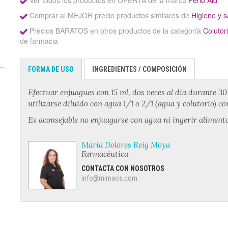
Ver todos los productos en OFERTA de la marca
Perio Aid
Comprar al MEJOR precio productos similares de
Higiene y s
Precios BARATOS en otros productos de la categoría
Colutor
de farmacia
FORMA DE USO
INGREDIENTES / COMPOSICIÓN
Efectuar enjuagues con 15 ml, dos veces al dia durante 3
utilizarse diluido con agua 1/1 o 2/1 (agua y colutorio) c
Es aconsejable no enjuagarse con agua ni ingerir alimen
María Dolores Reig Moya
Farmacéutica
CONTACTA CON NOSOTROS
info@mimaos.com