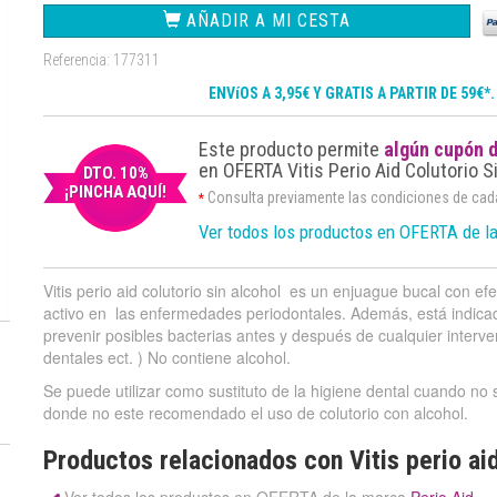
AÑADIR A MI CESTA
Referencia: 177311
ENVíOS A 3,95€ Y GRATIS A PARTIR DE 59€*
Este producto permite
algún cupón 
en OFERTA Vitis Perio Aid Colutorio S
DTO. 10%
¡PINCHA AQUÍ!
Consulta previamente las condiciones de ca
*
Ver todos los productos en OFERTA de l
Vitis perio aid colutorio sin alcohol es un enjuague bucal con efe
activo en las enfermedades periodontales. Además, está indicad
prevenir posibles bacterias antes y después de cualquier interve
dentales ect. ) No contiene alcohol.
Se puede utilizar como sustituto de la higiene dental cuando no s
donde no este recomendado el uso de colutorio con alcohol.
Productos relacionados con Vitis perio aid