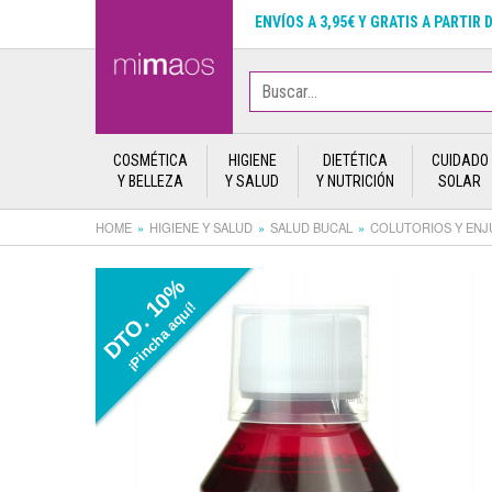
ENVÍOS A 3,95€ Y GRATIS A PARTIR 
COSMÉTICA
HIGIENE
DIETÉTICA
CUIDADO
Y BELLEZA
Y SALUD
Y NUTRICIÓN
SOLAR
HOME
HIGIENE Y SALUD
SALUD BUCAL
COLUTORIOS Y EN
DTO. 10%
¡Pincha aquí!