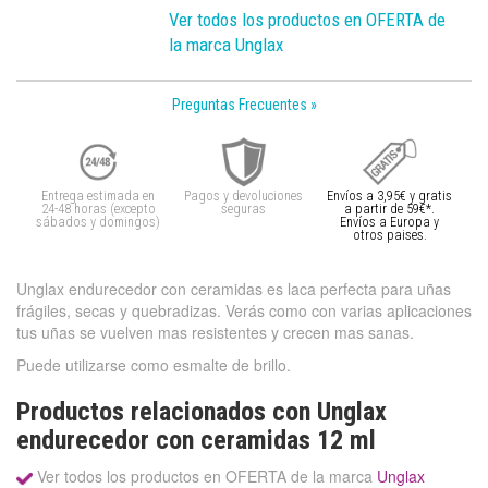
Ver todos los productos en OFERTA de
la marca Unglax
Preguntas Frecuentes »
Entrega estimada en
Pagos y devoluciones
Envíos a 3,95€ y gratis
24-48 horas (excepto
seguras
a partir de 59€*.
sábados y domingos)
Envíos a Europa y
otros paises.
Unglax endurecedor con ceramidas es laca perfecta para uñas
frágiles, secas y quebradizas. Verás como con varias aplicaciones
tus uñas se vuelven mas resistentes y crecen mas sanas.
Puede utilizarse como esmalte de brillo.
Productos relacionados con Unglax
endurecedor con ceramidas 12 ml
Ver todos los productos en OFERTA de la marca
Unglax