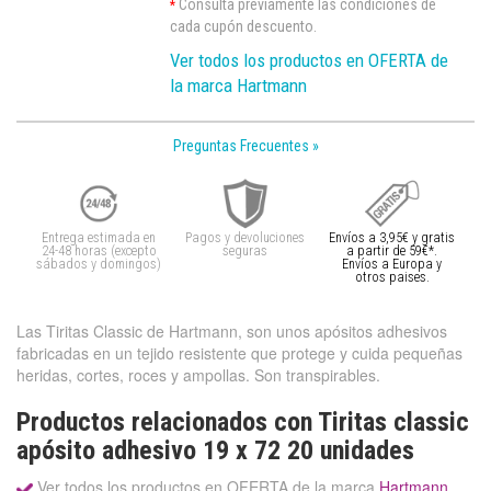
Consulta previamente las condiciones de
*
cada cupón descuento.
Ver todos los productos en OFERTA de
la marca Hartmann
Preguntas Frecuentes »
Entrega estimada en
Pagos y devoluciones
Envíos a 3,95€ y gratis
24-48 horas (excepto
seguras
a partir de 59€*.
sábados y domingos)
Envíos a Europa y
otros paises.
Las Tiritas Classic de Hartmann, son unos apósitos adhesivos
fabricadas en un tejido resistente que protege y cuida pequeñas
heridas, cortes, roces y ampollas. Son transpirables.
Productos relacionados con Tiritas classic
apósito adhesivo 19 x 72 20 unidades
Ver todos los productos en OFERTA de la marca
Hartmann