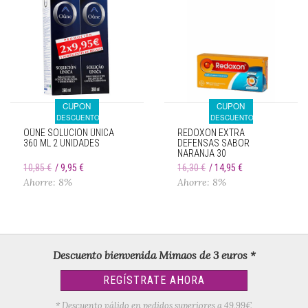
CUPON
CUPON
DESCUENTO
DESCUENTO
OÛNE SOLUCIÓN ÚNICA
REDOXON EXTRA
360 ML 2 UNIDADES
DEFENSAS SABOR
NARANJA 30
COMPRIMIDOS
10,85 €
9,95 €
16,30 €
14,95 €
EFERVESCENTES
Ahorre: 8%
Ahorre: 8%
Descuento bienvenida Mimaos de 3 euros *
REGÍSTRATE AHORA
* Descuento válido en pedidos superiores a 49,99€