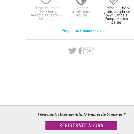
Entrega estimada
Pagos y
Envíos a 3,95€ y
en 24-48 horas
devoluciones
gratis a partir
de
(excepto sábados y
seguras
59€*. Envíos a
domingos)
Europa y otros
paises.
Preguntas Frecuentes »
Descuento bienvenida Mimaos de 3 euros *
REGÍSTRATE AHORA