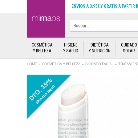
ENVÍOS A 3,95€ Y GRATIS A PARTIR 
COSMÉTICA
HIGIENE
DIETÉTICA
CUIDADO
Y BELLEZA
Y SALUD
Y NUTRICIÓN
SOLAR
HOME
COSMÉTICA Y BELLEZA
CUIDADO FACIAL
TRATAMIEN
DTO. 15%
¡Pincha aquí!