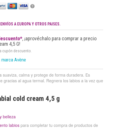
?
.
ENVÍOS A EUROPA Y OTROS PAISES.
descuento*
, ¡aprovéchalo para comprar a precio
eam 4,5 G!
da cupón descuento.
a marca Avène
Los suaviza, calma y protege de forma duradera. Es
nte gracias al agua termal. Regnera los labios a la vez que
bial cold cream 4,5 g
y belleza
ento labios
para completar tu compra de productos de