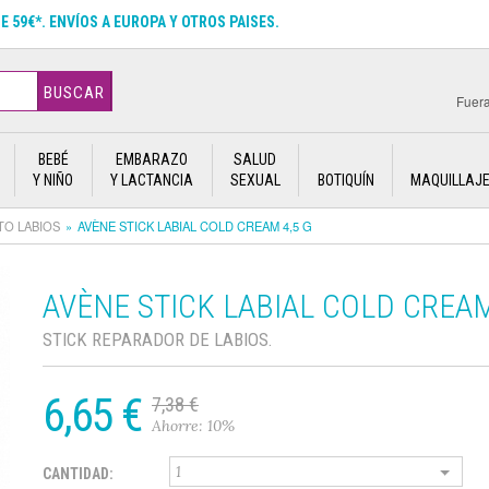
DE 59€*. ENVÍOS A EUROPA Y OTROS PAISES.
BUSCAR
Fuera
BEBÉ
EMBARAZO
SALUD
Y NIÑO
Y LACTANCIA
SEXUAL
BOTIQUÍN
MAQUILLAJ
TO LABIOS
AVÈNE STICK LABIAL COLD CREAM 4,5 G
AVÈNE STICK LABIAL COLD CREAM
STICK REPARADOR DE LABIOS.
6,65 €
7,38 €
Ahorre: 10%
CANTIDAD: