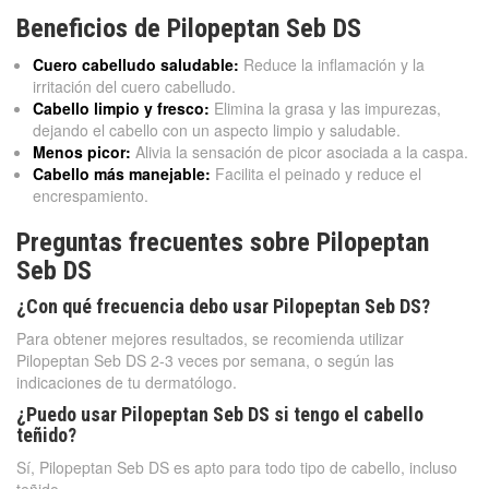
Beneficios de Pilopeptan Seb DS
Cuero cabelludo saludable:
Reduce la inflamación y la
irritación del cuero cabelludo.
Cabello limpio y fresco:
Elimina la grasa y las impurezas,
dejando el cabello con un aspecto limpio y saludable.
Menos picor:
Alivia la sensación de picor asociada a la caspa.
Cabello más manejable:
Facilita el peinado y reduce el
encrespamiento.
Preguntas frecuentes sobre Pilopeptan
Seb DS
¿Con qué frecuencia debo usar Pilopeptan Seb DS?
Para obtener mejores resultados, se recomienda utilizar
Pilopeptan Seb DS 2-3 veces por semana, o según las
indicaciones de tu dermatólogo.
¿Puedo usar Pilopeptan Seb DS si tengo el cabello
teñido?
Sí, Pilopeptan Seb DS es apto para todo tipo de cabello, incluso