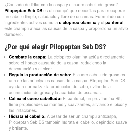
¿Cansado de lidiar con la caspa y el cuero cabelludo graso?
Pilopeptan Seb DS
es el champú que necesitas para recuperar
un cabello limpio, saludable y libre de escamas. Formulado con
ingredientes activos como la
ciclopirox olamina
y el
pantenol
,
este champú ataca las causas de la caspa y proporciona un alivio
duradero.
¿Por qué elegir Pilopeptan Seb DS?
Combate la caspa:
La ciclopirox olamina actúa directamente
sobre el hongo causante de la caspa, reduciendo la
descamación y el picor.
Regula la producción de sebo:
El cuero cabelludo graso es
una de las principales causas de la caspa. Pilopeptan Seb DS
ayuda a normalizar la producción de sebo, evitando la
acumulación de grasa y la aparición de escamas.
Calma el cuero cabelludo:
El pantenol, un provitamina B5,
tiene propiedades calmantes y suavizantes, aliviando el picor y
las irritaciones.
Hidrata el cabello:
A pesar de ser un champú anticaspa,
Pilopeptan Seb DS también hidrata el cabello, dejándolo suave
y brillante.