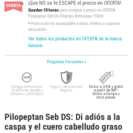
¡Que NO se te ESCAPE el precio en OFERTA!
Quedan 10 horas
para comprar a precio en OFERTA
Pilopeptan Seb Ds Champú Anticaspa 150ml.
Promoción no acumulable a otras ofertas o cupones
*
descuento
Ver todos los productos en OFERTA de la marca
Genove
Preguntas Frecuentes »
Entrega estimada en
Pagos y devoluciones
Envíos a 3,95€ y gratis
24-48 horas (excepto
seguras
a partir de 59€*.
sábados y domingos)
Envíos a Europa y
otros paises.
Pilopeptan Seb DS: Di adiós a la
caspa y el cuero cabelludo graso