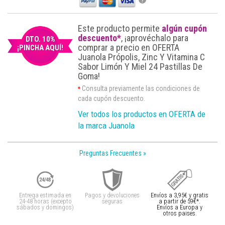
Este producto permite
algún cupón
descuento*
, ¡aprovéchalo para
DTO. 10%
comprar a precio en OFERTA
¡PINCHA AQUÍ!
Juanola Própolis, Zinc Y Vitamina C
Sabor Limón Y Miel 24 Pastillas De
Goma!
Consulta previamente las condiciones de
*
cada cupón descuento.
Ver todos los productos en OFERTA de
la marca Juanola
Preguntas Frecuentes »
Entrega estimada en
Pagos y devoluciones
Envíos a 3,95€ y gratis
24-48 horas (excepto
seguras
a partir de 59€*.
sábados y domingos)
Envíos a Europa y
otros paises.