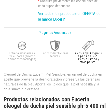
Consulta previamente las condiciones de
*
cada cupón descuento.
Ver todos los productos en OFERTA de
la marca Eucerin
Preguntas Frecuentes »
Entrega estimada en
Pagos y devoluciones
Envíos a 3,95€ y gratis
24-48 horas (excepto
seguras
a partir de 59€*.
sábados y domingos)
Envíos a Europa y
otros paises.
Oleogel de Ducha Eucerin Piel Sensible, en un gel de ducha en
aceite que previene la deshidratación y preserva las defensas
naturales de la piel. Aporta los lípidos que la piel necesita y la
deja suave e hidratada.
Productos relacionados con Eucerin
oleogel de ducha piel sensible ph-5 400 ml