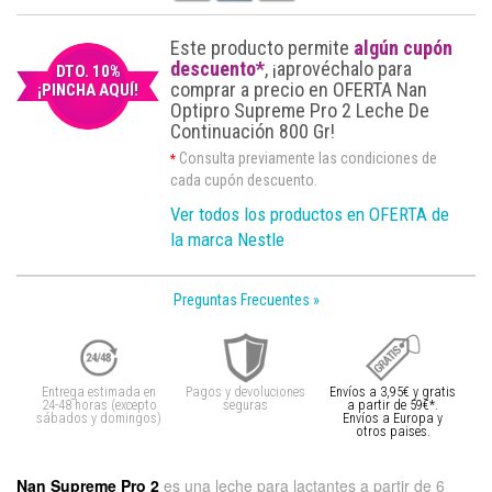
Este producto permite
algún cupón
descuento*
, ¡aprovéchalo para
DTO. 10%
comprar a precio en OFERTA Nan
¡PINCHA AQUÍ!
Optipro Supreme Pro 2 Leche De
Continuación 800 Gr!
Consulta previamente las condiciones de
*
cada cupón descuento.
Ver todos los productos en OFERTA de
la marca Nestle
Preguntas Frecuentes »
Entrega estimada en
Pagos y devoluciones
Envíos a 3,95€ y gratis
24-48 horas (excepto
seguras
a partir de 59€*.
sábados y domingos)
Envíos a Europa y
otros paises.
Nan Supreme Pro 2
es una leche para lactantes a partir de 6