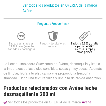
Ver todos los productos en OFERTA de la marca
Avène
Preguntas Frecuentes »
Entrega estimada en
Pagos y devoluciones
Envíos a 3,95€ y gratis
24-48 horas (excepto
seguras
a partir de 59€*.
sábados y domingos)
Envíos a Europa y
otros paises.
La Leche Limpiadora Suavizante de Avène, desmaquilla y limpia
la impurezas de las pieles sensibles, secas y muy secas. Además
de limpiar, hidrata tu piel, calma y le proporciona frescor y
suavidad. Tiene una textura fluida y untuosa de rápida absorción.
Productos relacionados con Avène leche
desmaquillante 200 ml
Ver todos los productos en OFERTA de la marca
Avène