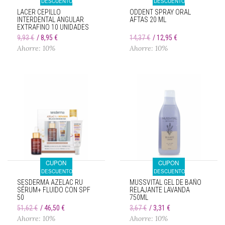
DESCUENTO
DESCUENTO
LACER CEPILLO
ODDENT SPRAY ORAL
INTERDENTAL ANGULAR
AFTAS 20 ML
EXTRAFINO 10 UNIDADES
9,93 €
8,95 €
14,37 €
12,95 €
Ahorre: 10%
Ahorre: 10%
CUPON
CUPON
DESCUENTO
DESCUENTO
SESDERMA AZELAC RU
MUSSVITAL GEL DE BAÑO
SÉRUM+ FLUIDO CON SPF
RELAJANTE LAVANDA
50
750ML
51,62 €
46,50 €
3,67 €
3,31 €
Ahorre: 10%
Ahorre: 10%