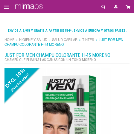
ENVÍOS A 3,95€ Y GRATIS A PARTIR DE 59€*. ENVÍOS A EUROPA Y OTROS PAISES.
HOME
HIGIENE Y SALUD
SALUD CAPILAR
TINTES
JUST FOR MEN
CHAMPU COLORANTE H-45 MORENO
JUST FOR MEN CHAMPU COLORANTE H-45 MORENO
CHAMPÚ QUE ELIMINA LAS CANAS CON UN TONO MORENO
DTO. 10%
¡Pincha aquí!