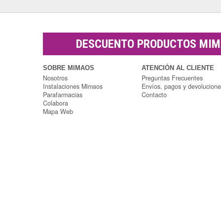
DESCUENTO PRODUCTOS MI
SOBRE MIMAOS
ATENCIÓN AL CLIENTE
Nosotros
Preguntas Frecuentes
Instalaciones Mimaos
Envíos, pagos y devolucion
Parafarmacias
Contacto
Colabora
Mapa Web
Parafarmacia Mimaos
Copyright © 2014 Parafarmacia Mimaos |