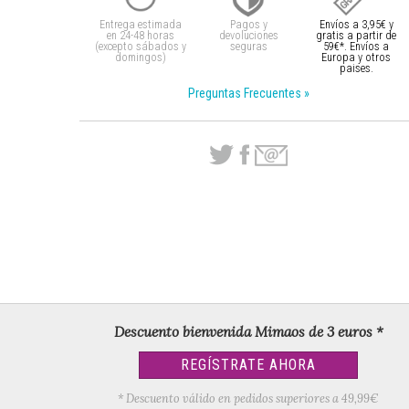
Entrega estimada
Pagos y
Envíos a 3,95€ y
en 24-48 horas
devoluciones
gratis a partir
de
(excepto sábados y
seguras
59€*. Envíos a
domingos)
Europa y otros
paises.
Preguntas Frecuentes »
Descuento bienvenida Mimaos de 3 euros *
REGÍSTRATE AHORA
* Descuento válido en pedidos superiores a 49,99€