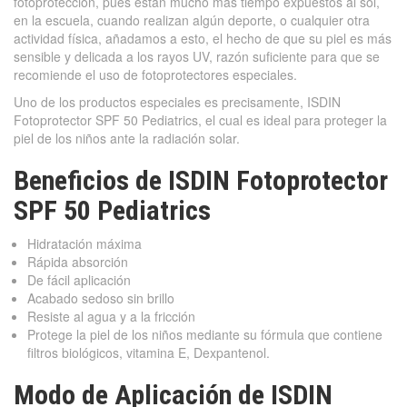
fotoprotección, pues están mucho más tiempo expuestos al sol,
en la escuela, cuando realizan algún deporte, o cualquier otra
actividad física, añadamos a esto, el hecho de que su piel es más
sensible y delicada a los rayos UV, razón suficiente para que se
recomiende el uso de fotoprotectores especiales.
Uno de los productos especiales es precisamente, ISDIN
Fotoprotector SPF 50 Pediatrics, el cual es ideal para proteger la
piel de los niños ante la radiación solar.
Beneficios de ISDIN Fotoprotector
SPF 50 Pediatrics
Hidratación máxima
Rápida absorción
De fácil aplicación
Acabado sedoso sin brillo
Resiste al agua y a la fricción
Protege la piel de los niños mediante su fórmula que contiene
filtros biológicos, vitamina E, Dexpantenol.
Modo de Aplicación de ISDIN