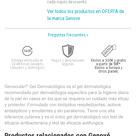
cada cupón descuento.
Ver todos los productos en OFERTA de
la marca Genove
Preguntas Frecuentes »
Entrega estimada en
Pagos y devoluciones
Envíos a 3,95€ y gratis
24-48 horas (excepto
seguras
a partir de 59€*.
sábados y domingos)
Envíos a Europa y
otros paises.
®
Genocután
Gel Dermatológico es el gel dermatológico
recomendado por dermatólogos específico para la higiene diaria
de la piel en casos en los que se requiera un cuidado más eficaz
y protector. Formulado con biolípidos reepitelizantes, activos
antisépticos y emolientes y sin parabenos. Tiene una alta
tolerancia cutánea y es el único gel dermatológico con test de
eficacia antibacteriana y test de eficacia antifúngica.
Productos relacionados con Genové