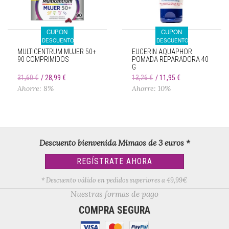
CUPON
CUPON
DESCUENTO
DESCUENTO
MULTICENTRUM MUJER 50+
EUCERIN AQUAPHOR
90 COMPRIMIDOS
POMADA REPARADORA 40
G
31,60 €
28,99 €
13,26 €
11,95 €
Ahorre: 8%
Ahorre: 10%
Descuento bienvenida Mimaos de 3 euros *
REGÍSTRATE AHORA
* Descuento válido en pedidos superiores a 49,99€
Nuestras formas de pago
COMPRA SEGURA