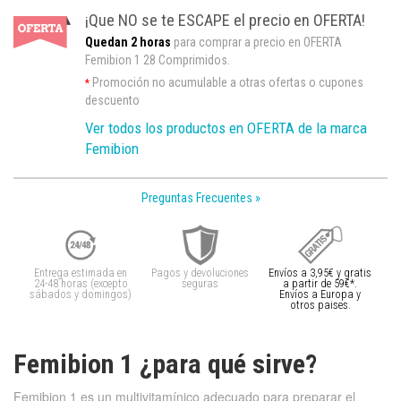
¡Que NO se te ESCAPE el precio en OFERTA!
Quedan 2 horas
para comprar a precio en OFERTA
Femibion 1 28 Comprimidos.
Promoción no acumulable a otras ofertas o cupones
*
descuento
Ver todos los productos en OFERTA de la marca
Femibion
Preguntas Frecuentes »
Entrega estimada en
Pagos y devoluciones
Envíos a 3,95€ y gratis
24-48 horas (excepto
seguras
a partir de 59€*.
sábados y domingos)
Envíos a Europa y
otros paises.
Femibion 1 ¿para qué sirve?
Femibion 1 es un multivitamínico adecuado para preparar el