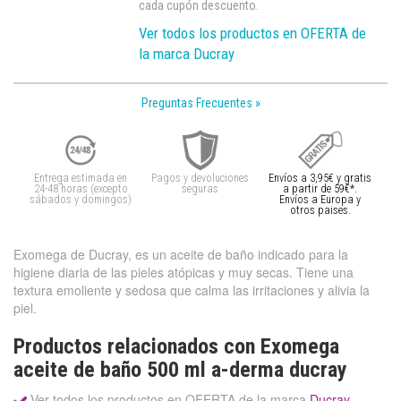
cada cupón descuento.
Ver todos los productos en OFERTA de
la marca Ducray
Preguntas Frecuentes »
Entrega estimada en
Pagos y devoluciones
Envíos a 3,95€ y gratis
24-48 horas (excepto
seguras
a partir de 59€*.
sábados y domingos)
Envíos a Europa y
otros paises.
Exomega de Ducray, es un aceite de baño indicado para la
higiene diaria de las pieles atópicas y muy secas. Tiene una
textura emoliente y sedosa que calma las irritaciones y alivia la
piel.
Productos relacionados con Exomega
aceite de baño 500 ml a-derma ducray
Ver todos los productos en OFERTA de la marca
Ducray