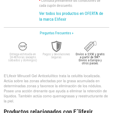
Consulta previamente las condiciones de
*
cada cupón descuento.
Ver todos los productos en OFERTA de
la marca Elifexir
Preguntas Frecuentes »
Entrega estimada en
Pagos y devoluciones
Envíos a 3,95€ y gratis
24-48 horas (excepto
seguras
a partir de 59€*.
sábados y domingos)
Envíos a Europa y
otros paises.
E'Lifexir Minucell Gel Anticelulítico trata la celulitis localizada.
Actúa sobre las zonas afectadas por la grasa acumulada en
determinadas zonas y favorece la eliminación de los nódulos.
Posee una acción drenante que ayuda a eliminar la retención de
líquidos. También actúa como quemagrasas y reestructurante de
la piel.
Productos relacionados con E´lifexir