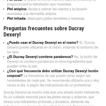
proporcionará la hidratación que necesitas.
Piel atópica:
Ayuda a calmar las rojeces y la picazón
asociadas a la dermatitis atópica.
Piel irritada:
Ideal para pieles sensibles y reactivas.
Preguntas frecuentes sobre Ducray
Dexeryl
¿Puedo usar el Ducray Dexeryl en el rostro?
Sí, Ducray
Dexeryl puede utilizarse en el rostro, evitando el contorno de
los ojos.
¿El Ducray Dexeryl contiene parabenos?
No, la loción de
Dexeryl no contiene parabenos ni otros ingredientes que
puedan irritar la piel.
¿Con qué frecuencia debo utilizar Ducray Dexeryl loción
corporal?
La frecuencia de uso puede variar según las
necesidades de cada piel. Se recomienda utilizarla una o dos
veces al día, o según las indicaciones de un profesional.
Ducray Dexeryl es mucho más que una simple loción hidratante.
Es un cuidado esencial para las pieles secas y atópicas, que
ofrece una hidratación profunda y duradera, aliviando las