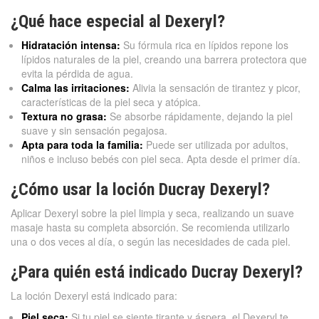
¿Qué hace especial al Dexeryl?
Hidratación intensa:
Su fórmula rica en lípidos repone los
lípidos naturales de la piel, creando una barrera protectora que
evita la pérdida de agua.
Calma las irritaciones:
Alivia la sensación de tirantez y picor,
características de la piel seca y atópica.
Textura no grasa:
Se absorbe rápidamente, dejando la piel
suave y sin sensación pegajosa.
Apta para toda la familia:
Puede ser utilizada por adultos,
niños e incluso bebés con piel seca. Apta desde el primer día.
¿Cómo usar la loción Ducray Dexeryl?
Aplicar Dexeryl sobre la piel limpia y seca, realizando un suave
masaje hasta su completa absorción. Se recomienda utilizarlo
una o dos veces al día, o según las necesidades de cada piel.
¿Para quién está indicado Ducray Dexeryl?
La loción Dexeryl está indicado para:
Piel seca:
Si tu piel se siente tirante y áspera, el Dexeryl te