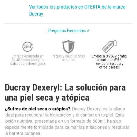
Ver todos los productos en OFERTA de la marca
Ducray
Preguntas Frecuentes »
Entrega estimada en
Pagos y devoluciones
Envíos a 3,95€ y gratis
24-48 horas (excepto
seguras
a partir de 59€*.
sábados y domingos)
Envíos a Europa y
otros paises.
Ducray Dexeryl: La solución para
una piel seca y atópica
¿Sufres de piel seca o atópica?
Ducray Dexeryl es tu aliado
ideal para recuperar la hidratación y el confort en tu piel. Esta
loción nutritiva, presentada en un formato de 500ml, ha sido
especialmente formulada para calmar las irritaciones y restaurar
la barrera cutánea.