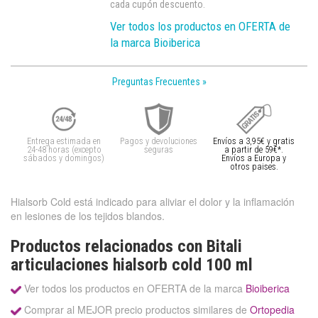
cada cupón descuento.
Ver todos los productos en OFERTA de
la marca Bioiberica
Preguntas Frecuentes »
Entrega estimada en
Pagos y devoluciones
Envíos a 3,95€ y gratis
24-48 horas (excepto
seguras
a partir de 59€*.
sábados y domingos)
Envíos a Europa y
otros paises.
Hialsorb Cold está indicado para aliviar el dolor y la inflamación
en lesiones de los tejidos blandos.
Productos relacionados con Bitali
articulaciones hialsorb cold 100 ml
Ver todos los productos en OFERTA de la marca
Bioiberica
Comprar al MEJOR precio productos similares de
Ortopedia